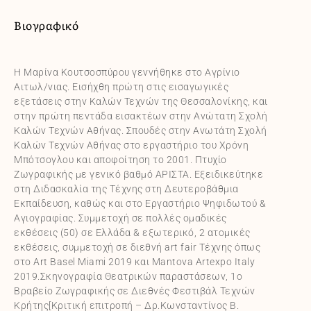
Βιογραφικό
Η Μαρίνα Κουτσοσπύρου γεννήθηκε στο Αγρίνιο
Αιτωλ/νιας. Εισήχθη πρώτη στις εισαγωγικές
εξετάσεις στην Καλών Τεχνών της Θεσσαλονίκης, και
στην πρώτη πεντάδα εισακτέων στην Ανώτατη Σχολή
Καλών Τεχνών Αθήνας. Σπουδές στην Ανωτάτη Σχολή
Καλών Τεχνών Αθήνας στο εργαστήριο του Χρόνη
Μπότσογλου και αποφοίτηση το 2001. Πτυχίο
Ζωγραφικής με γενικό βαθμό ΑΡΙΣΤΑ. Εξειδικεύτηκε
στη Διδασκαλία της Τέχνης στη Δευτεροβάθμια
Εκπαίδευση, καθώς και στο Εργαστήριο Ψηφιδωτού &
Αγιογραφίας. Συμμετοχή σε πολλές ομαδικές
εκθέσεις (50) σε Ελλάδα & εξωτερικό, 2 ατομικές
εκθέσεις, συμμετοχή σε διεθνή art fair Τέχνης όπως
στο Art Basel Miami 2019 και Mantova Artexpo Italy
2019.Σκηνογραφία Θεατρικών παραστάσεων, 1ο
Βραβείο Ζωγραφικής σε Διεθνές Φεστιβάλ Τεχνών
Κρήτης[Κριτική επιτροπή – Δρ.Κωνσταντίνος Β.