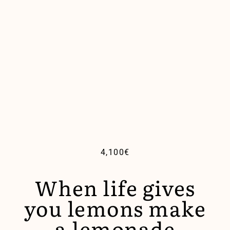
4,100
€
When life gives
you lemons make
a lemonade