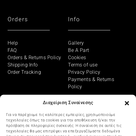
Orders
Info
Help
Gallery
FAQ
Be A Part
Orders & Returns Policy
Cookies
Shipping Info
Terms of use
Order Tracking
Privacy Policy
Payments & Returns
Policy
Διαχείριση Συναίνεσης
Account
Payment Info
Για να παρέχουμε τις καλύτερες εμπειρίες, χρησιμοποιούμε
τεχνολογίες όπως τα cookies για την αποθήκευση ή/και την
πρόσβαση σε πληροφορίες συσκευής. Η συναίνεση σε αυτές τις
My account
τεχνολογίες θα μας επιτρέψει να επεξεργαζόμαστε δεδομένα