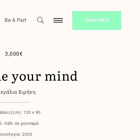
Be A Part
SHOP INFO
3,000
€
e your mind
νεγάλια Ειρήνη
άσεις(cm): 120 x 90
ό: Λάδι σε μουσαμά
ρονολογία: 2023