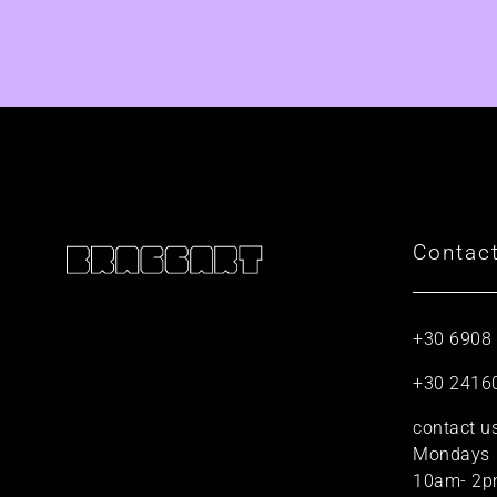
Contac
+30 6908
+30 2416
contact u
Mondays
10am- 2p