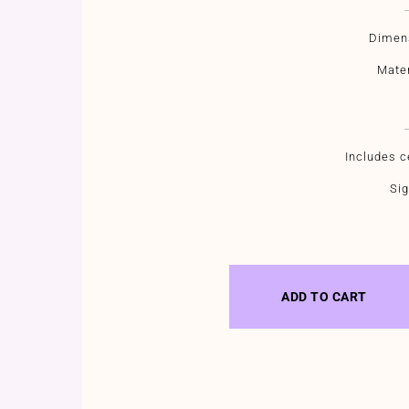
Dimens
Mater
Ιncludes ce
Sig
ADD TO CART