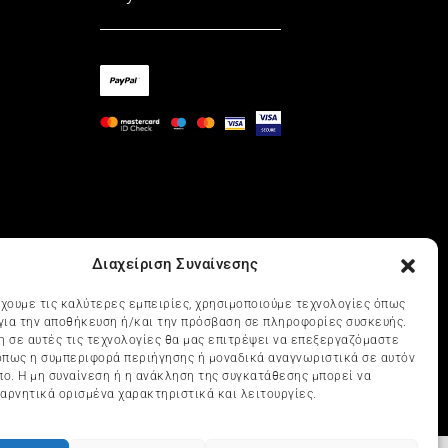
Διαχείριση Συναίνεσης
έχουμε τις καλύτερες εμπειρίες, χρησιμοποιούμε τεχνολογίες όπως
 για την αποθήκευση ή/και την πρόσβαση σε πληροφορίες συσκευής.
η σε αυτές τις τεχνολογίες θα μας επιτρέψει να επεξεργαζόμαστε
πως η συμπεριφορά περιήγησης ή μοναδικά αναγνωριστικά σε αυτόν
πο. Η μη συναίνεση ή η ανάκληση της συγκατάθεσης μπορεί να
αρνητικά ορισμένα χαρακτηριστικά και λειτουργίες.