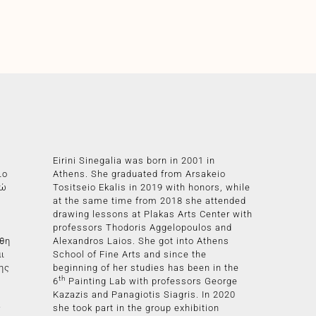
Eirini Sinegalia was born in 2001 in
ιο
Athens. She graduated from Arsakeio
νώ
Tositseio Ekalis in 2019 with honors, while
at the same time from 2018 she attended
drawing lessons at Plakas Arts Center with
professors Thodoris Aggelopoulos and
χθη
Alexandros Laios. She got into Athens
ι
School of Fine Arts and since the
ης
beginning of her studies has been in the
th
6
Painting Lab with professors George
Kazazis and Panagiotis Siagris. In 2020
ς
she took part in the group exhibition