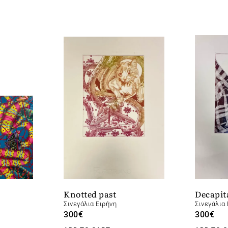
Knotted past
Decapit
Σινεγάλια Ειρήνη
Σινεγάλια 
300
€
300
€