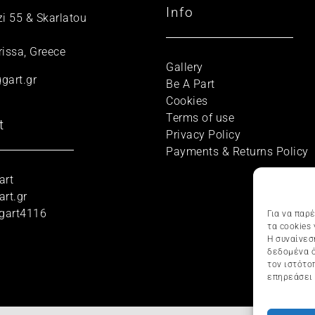
Info
zi 55 & Skarlatou
rissa, Greece
Gallery
gart.gr
Be A Part
Cookies
Terms of use
t
Privacy Policy
Payments & Returns Policy
art
rt.gr
gart4116
Για να παρ
τα cookies
Η συναίνεσ
δεδομένα ό
τον ιστότο
επηρεάσει 