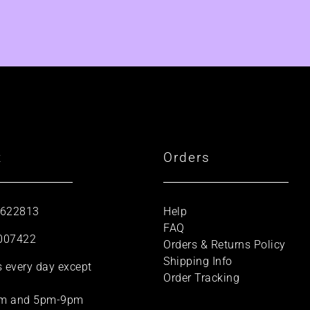
t
Orders
 622813
Help
FAQ
007422
Orders & Returns Policy
Shipping Info
s every day except
Order Tracking
m and 5pm-9pm