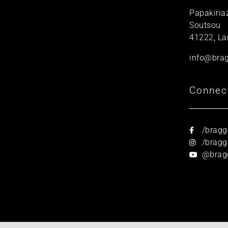
Papakiria
Soutsou
41222, La
info@brag
Connec
/bragg
/bragga
@brag