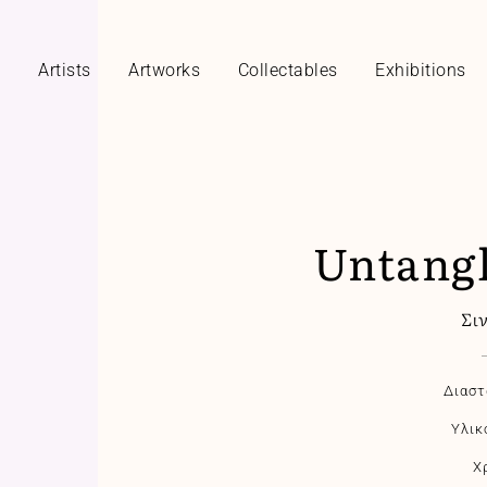
y
Artists
Artworks
Collectables
Exhibitions
Untangl
Σι
Διαστ
Υλικ
Χ