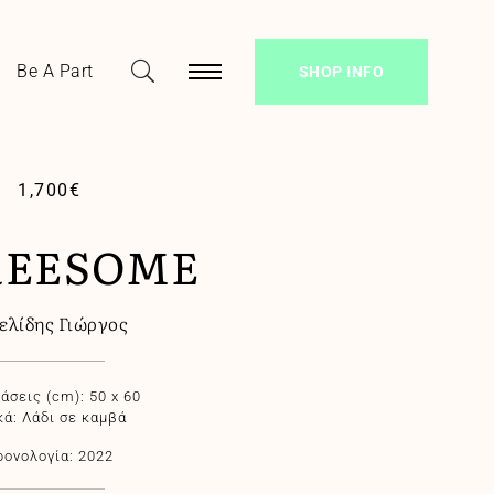
Be A Part
SHOP INFO
1,700
€
EΕSOMΕ
ελίδης Γιώργος
άσεις (cm): 50 x 60
κά: Λάδι σε καμβά
ρονολογία: 2022