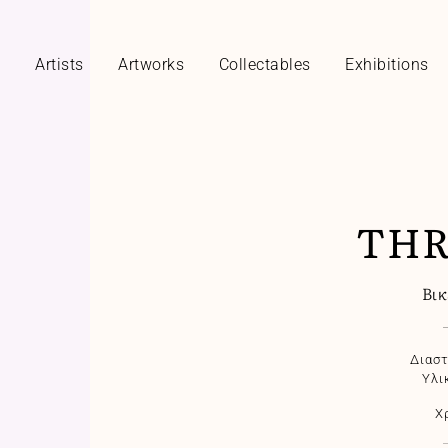
y
Artists
Artworks
Collectables
Exhibitions
ΤHR
Βικ
Διαστ
Υλι
Χ