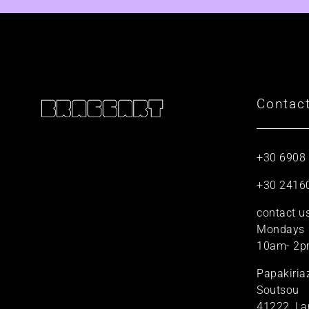
Contac
+30 6908
+30 2416
contact u
Mondays
10am- 2p
Papakiria
Soutsou
41222, La