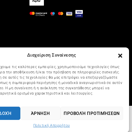
Διαχείριση Συναίνεσης
έχουμε τις καλύτερες εμπειρίες, χρησιμοποιούμε τεχνολογίες όπως
 για την αποθήκευση ή/και την πρόσβαση σε πληροφορίες συσκευής.
η σε αυτές τις τεχνολογίες θα μας επιτρέψει να επεξεργαζόμαστε
πως η συμπεριφορά περιήγησης ή μοναδικά αναγνωριστικά σε αυτόν
πο. Η μη συναίνεση ή η ανάκληση της συγκατάθεσης μπορεί να
αρνητικά ορισμένα χαρακτηριστικά και λειτουργίες.
ΔΟΧΉ
ΆΡΝΗΣΗ
ΠΡΟΒΟΛΉ ΠΡΟΤΙΜΉΣΕΩΝ
udio
Πολιτική Απορρήτου