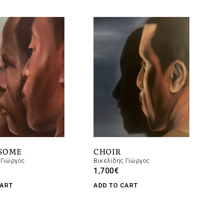
SOMΕ
CHOIR
 Γιώργος
Βικελίδης Γιώργος
1,700
€
CART
ADD TO CART