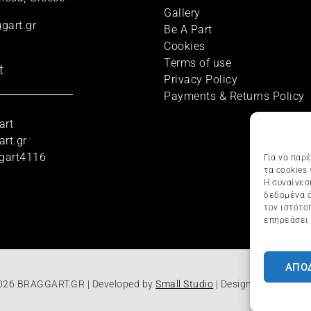
Gallery
gart.gr
Be A Part
Cookies
Terms of use
t
Privacy Policy
Payments & Returns Policy
art
rt.gr
gart4116
Για να παρ
τα cookies
Η συναίνεσ
δεδομένα ό
τον ιστότο
επηρεάσει 
ΑΠΟ
026 BRAGGART.GR | Developed by
Small Studio
|
Designed by
ODD st