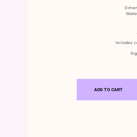
Dimen
Mater
Includes ce
Sig
ADD TO CART