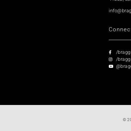
info@brag
Connec
/bragg
/bragga
@brag
© 2