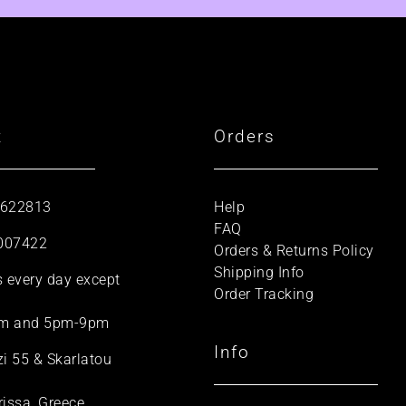
t
Orders
 622813
Help
FAQ
007422
Orders & Returns Policy
Shipping Info
s every day except
Order Tracking
m and 5pm-9pm
Info
zi 55 & Skarlatou
rissa, Greece