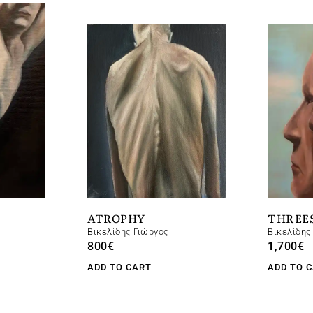
ATROPHY
ΤHREΕ
Βικελίδης Γιώργος
Βικελίδης
800
€
1,700
€
ADD TO CART
ADD TO 