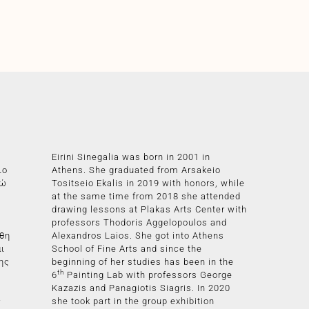
Eirini Sinegalia was born in 2001 in
ιο
Athens. She graduated from Arsakeio
νώ
Tositseio Ekalis in 2019 with honors, while
at the same time from 2018 she attended
drawing lessons at Plakas Arts Center with
professors Thodoris Aggelopoulos and
χθη
Alexandros Laios. She got into Athens
ι
School of Fine Arts and since the
ης
beginning of her studies has been in the
th
6
Painting Lab with professors George
Kazazis and Panagiotis Siagris. In 2020
ς
she took part in the group exhibition