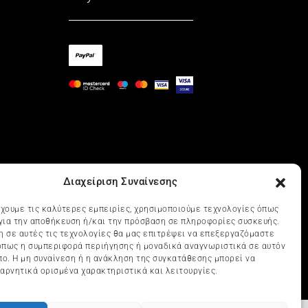
Διαχείριση Συναίνεσης
έχουμε τις καλύτερες εμπειρίες, χρησιμοποιούμε τεχνολογίες όπως
 για την αποθήκευση ή/και την πρόσβαση σε πληροφορίες συσκευής.
η σε αυτές τις τεχνολογίες θα μας επιτρέψει να επεξεργαζόμαστε
πως η συμπεριφορά περιήγησης ή μοναδικά αναγνωριστικά σε αυτόν
πο. Η μη συναίνεση ή η ανάκληση της συγκατάθεσης μπορεί να
αρνητικά ορισμένα χαρακτηριστικά και λειτουργίες.