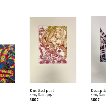
Knotted past
Decapit
Σινεγάλια Ειρήνη
Σινεγάλια 
300
€
300
€