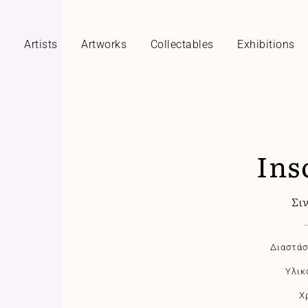
y
Artists
Artworks
Collectables
Exhibitions
Ins
Σι
Διαστάσ
Υλικ
Χ