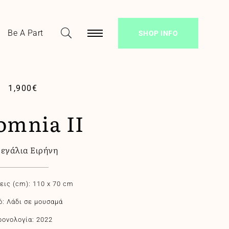
Be A Part
SHOP INFO
1,900
€
omnia II
νεγάλια Ειρήνη
εις (cm): 110 x 70 cm
ό: Λάδι σε μουσαμά
ρονολογία: 2022