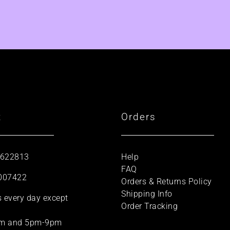
t
Orders
 622813
Help
FAQ
007422
Orders & Returns Policy
Shipping Info
s every day except
Order Tracking
m and 5pm-9pm