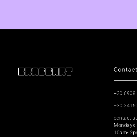
Contac
+30 6908
+30 2416
contact u
Mondays
10am- 2p