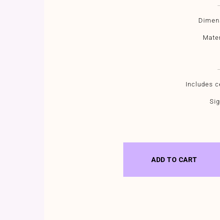
Dimens
Mater
Ιncludes ce
Sig
ADD TO CART