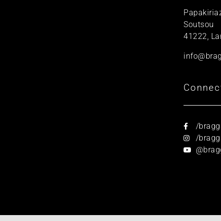
Papakiria
Soutsou
41222, La
info@brag
Connec
/bragg
/bragga
@brag