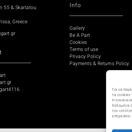
Info
zi 55 & Skarlatou
rissa, Greece
Gallery
gart.gr
Be A Part
Cookies
Terms of use
t
Privacy Policy
Payments & Returns Policy
art
rt.gr
gart4116
Για να παρ
τα cookies
Η συναίνεσ
δεδομένα ό
τον ιστότο
επηρεάσει 