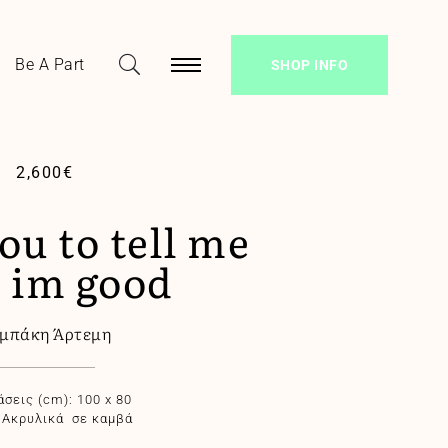
Be A Part
SHOP INFO
2,600
€
ou to tell me
t im good
μπάκη Άρτεμη
σεις (cm): 100 x 80
: Aκρυλικά σε καμβά