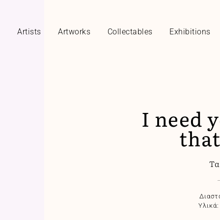
y
Artists
Artworks
Collectables
Exhibitions
I need y
tha
Τα
Διαστά
Υλικά