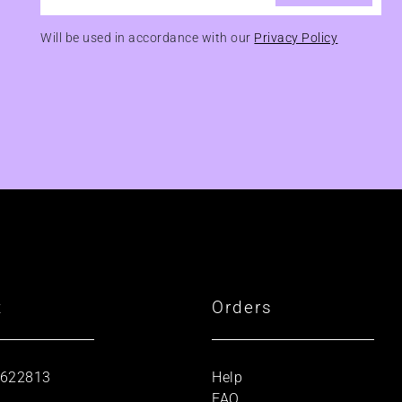
Will be used in accordance with our
Privacy Policy
t
Orders
 622813
Help
FAQ