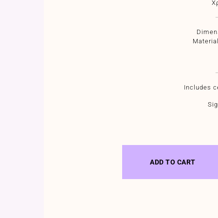
Χ
Dimens
Materia
Includes ce
Sig
ADD TO CART