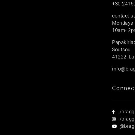
+30 2416
contact u
Mondays
10am- 2p
Papakiria
Soutsou
41222, La
info@brag
Connec
/bragg
/bragga
@brag