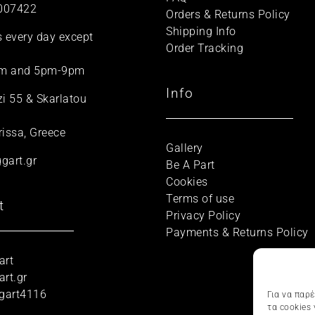
007422
Orders & Returns Policy
Shipping Info
s every day except
Order Tracking
m and 5pm-9pm
Info
zi 55 & Skarlatou
rissa, Greece
Gallery
gart.gr
Be A Part
Cookies
Terms of use
t
Privacy Policy
Payments & Returns Policy
art
rt.gr
gart4116
Για να παρ
τα cookies