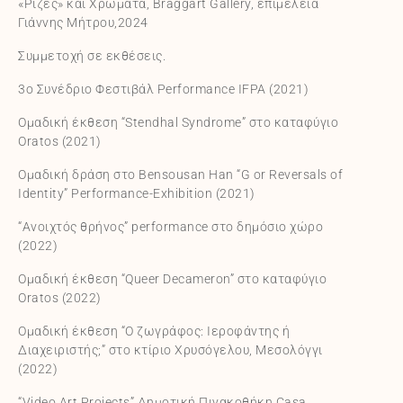
«Ρίζες» και Χρώματα, Braggart Gallery, επιμέλεια
Γιάννης Μήτρου,2024
Συμμετοχή σε εκθέσεις.
3ο Συνέδριο Φεστιβάλ Performance IFPA (2021)
Ομαδική έκθεση “Stendhal Syndrome” στο καταφύγιο
Oratos (2021)
Ομαδική δράση στο Bensousan Han “G or Reversals of
Identity” Performance-Exhibition (2021)
“Ανοιχτός θρήνος” performance στο δημόσιο χώρο
(2022)
Ομαδική έκθεση “Queer Decameron” στο καταφύγιο
Oratos (2022)
Ομαδική έκθεση “Ο ζωγράφος: Ιεροφάντης ή
Διαχειριστής;” στο κτίριο Χρυσόγελου, Μεσολόγγι
(2022)
“Video Art Projects” Δημοτική Πινακοθήκη Casa