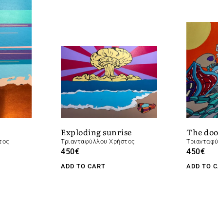
The do
Exploding sunrise
Τριανταφ
τος
Τριανταφύλλου Χρήστος
450
€
450
€
ADD TO 
ADD TO CART