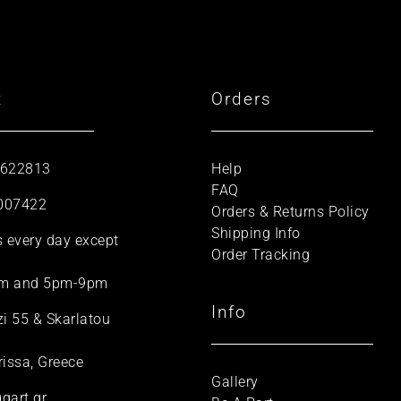
t
Orders
 622813
Help
FAQ
007422
Orders & Returns Policy
Shipping Info
s every day except
Order Tracking
m and 5pm-9pm
Info
zi 55 & Skarlatou
rissa, Greece
Gallery
gart.gr