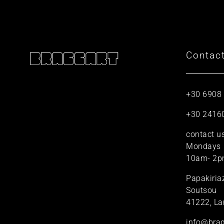
Contac
+30 6908
+30 2416
contact u
Mondays
10am- 2p
Papakiria
Soutsou
41222, La
info@brag