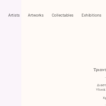
y
Artists
Artworks
Collectables
Exhibitions
Τριαν
Διαστ
Υλικά
Χ