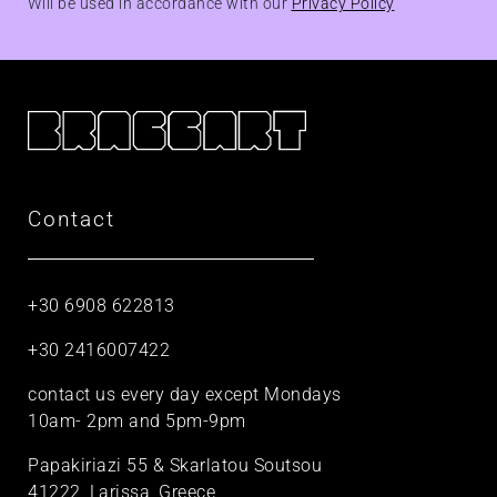
Will be used in accordance with our
Privacy Policy
Contact
+30 6908 622813
+30 2416007422
contact us every day except Mondays
10am- 2pm and 5pm-9pm
Papakiriazi 55 & Skarlatou Soutsou
41222, Larissa, Greece