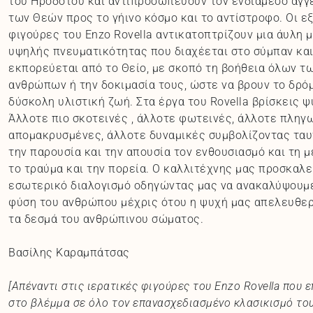
του Ηροδότου και αντιπροσωπεύουν τον ενδιάμεσο αγγ
των Θεών προς το γήινο κόσμο και το αντίστροφο. Οι 
φιγούρες του Enzo Rovella αντικατοπτρίζουν μια άυλη 
υψηλής πνευματικότητας που διαχέεται στο σύμπαν κα
εκπορεύεται από το Θείο, με σκοπό τη βοήθεια όλων τ
ανθρώπων ή την δοκιμασία τους, ώστε να βρουν το δρό
δύσκολη υλιστική ζωή. Στα έργα του Rovella βρίσκεις ψ
Άλλοτε πιο σκοτεινές , άλλοτε φωτεινές, άλλοτε πληγ
απομακρυσμένες, άλλοτε δυναμικές συμβολίζοντας τα
την παρουσία και την απουσία τον ενθουσιασμό και τη 
το τραύμα και την πορεία. Ο καλλιτέχνης μας προσκαλε
εσωτερικό διαλογισμό οδηγώντας μας να ανακαλύψουμε
φύση του ανθρώπου μέχρις ότου η ψυχή μας απελευθε
τα δεσμά του ανθρώπινου σώματος.
Βασίλης Καραμπάτσας
[Απέναντι στις ιερατικές φιγούρες του Enzo Rovella που 
στο βλέμμα σε όλο τον επανασχεδιασμένο κλασικισμό του