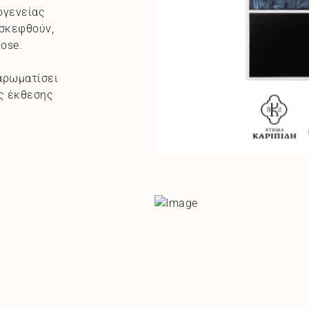
ογενείας
ισκεφθούν,
ose.
αρωματίσει
ης έκθεσης