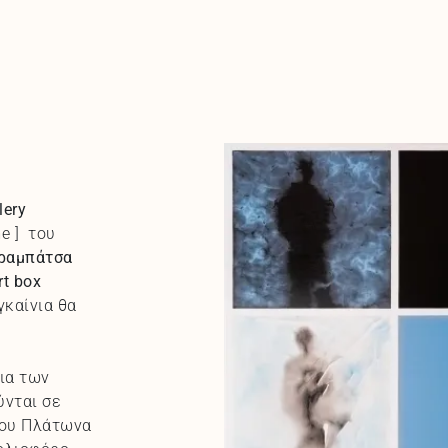
lery
e ] του
ραμπάτσα
rt
box
γκαίνια θα
ια των
ύνται σε
του Πλάτωνα