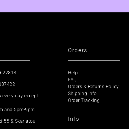
t
Orders
 622813
Help
FAQ
007422
Orders & Returns Policy
Shipping Info
s every day except
Order Tracking
m and 5pm-9pm
Info
zi 55 & Skarlatou