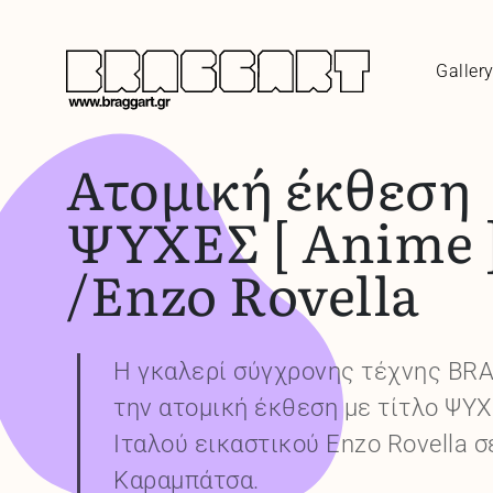
Galler
Ατομική έκθεση
ΨΥΧΕΣ [ Anime 
/Enzo Rovella
Η γκαλερί σύγχρονης τέχνης BR
την ατομική έκθεση με τίτλο ΨΥΧΕ
Ιταλού εικαστικού Enzo Rovella σ
Καραμπάτσα.