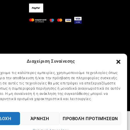
Διαχείριση Συναίνεσης
έχουμε τις καλύτερες εμπειρίες, χρησιμοποιούμε τεχνολογίες όπως
 για την αποθήκευση ή/και την πρόσβαση σε πληροφορίες συσκευής.
η σε αυτές τις τεχνολογίες θα μας επιτρέψει να επεξεργαζόμαστε
πως η συμπεριφορά περιήγησης ή μοναδικά αναγνωριστικά σε αυτόν
πο. Η μη συναίνεση ή η ανάκληση της συγκατάθεσης μπορεί να
αρνητικά ορισμένα χαρακτηριστικά και λειτουργίες.
ΔΟΧΉ
ΆΡΝΗΣΗ
ΠΡΟΒΟΛΉ ΠΡΟΤΙΜΉΣΕΩΝ
udio