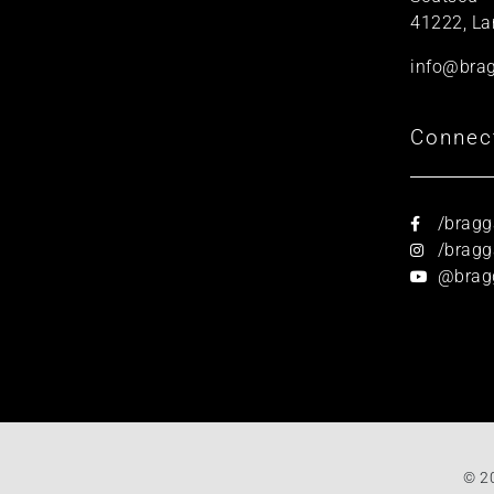
41222, La
info@brag
Connec
/bragg
/bragga
@brag
© 2