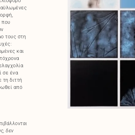
ελιοφόρο
εξαϋλωμένες
μορφή,
ι που
ων
μο τους στη
υχές:
ωμένες και
υτόχρονα
μελαγχολία
ί σε ένα
 τη διττή
ρωθεί από
επιβάλλονται
ς, δεν