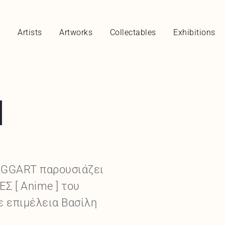
y
Artists
Artworks
Collectables
Exhibitions
]
AGGART παρουσιάζει
Σ [ Anime ] του
ε επιμέλεια Βασίλη