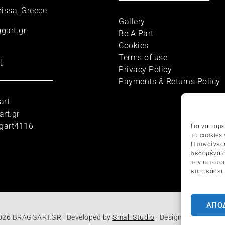
rissa, Greece
Gallery
gart.gr
Be A Part
Cookies
Terms of use
t
Privacy Policy
Payments & Returns Policy
art
rt.gr
gart4116
Για να παρ
τα cookies
Η συναίνεσ
δεδομένα ό
τον ιστότο
επηρεάσει 
ΑΠΟ
026 BRAGGART.GR | Developed by
Small Studio
|
Designed by
ODD st