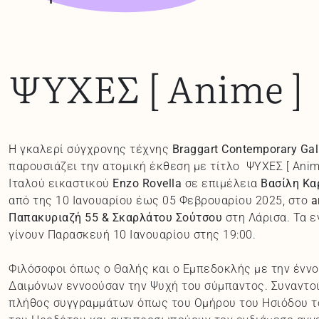
ΨΥΧΕΣ [ Anime ]
Η γκαλερί σύγχρονης τέχνης
Braggart
Contemporary
Gal
παρουσιάζει την ατομική έκθεση με τίτλο ΨΥΧΕΣ [ Anim
Ιταλού εικαστικού
Enzo
Rovella
σε επιμέλεια
Βασίλη Κα
από της 10 Ιανουαρίου έως 05 Φεβρουαρίου 2025, στο
a
Παπακυριαζή 55 & Σκαρλάτου Σούτσου
στη Λάρισα. Τα ε
γίνουν Παρασκευή 10 Ιανουαρίου στης 19:00.
Φιλόσοφοι όπως ο Θαλής και ο Εμπεδοκλής με την έννο
Δαιμόνων εννοούσαν την Ψυχή του σύμπαντος. Συναντο
πλήθος συγγραμμάτων όπως του Ομήρου του Ησιόδου 