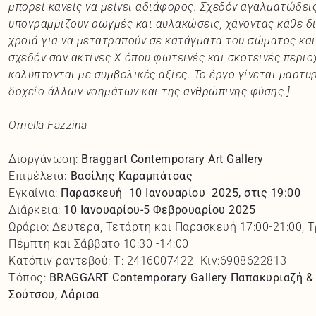
μπορεί κανείς να μείνει αδιάφορος. Σχεδόν αγαλματώδεις
υπογραμμίζουν ρωγμές και αυλακώσεις, χάνοντας κάθε δ
χροιά για να μετατραπούν σε κατάγματα του σώματος και
σχεδόν σαν ακτίνες Χ όπου φωτεινές και σκοτεινές περιο
καλύπτονται με συμβολικές αξίες. Το έργο γίνεται μαρτυρ
δοχείο άλλων νοημάτων και της ανθρώπινης φύσης.]
Ornella Fazzina
Διοργάνωση:
Braggart Contemporary Art Gallery
Επιμέλεια
: Βασίλης Καραμπάτσας
Εγκαίνια:
Παρασκευή 10 Ιανουαρίου 2025, στις 19:00
Διάρκεια:
10 Ιανουαρίου-5 Φεβρουαρίου 2025
Ωράριο: Δευτέρα, Τετάρτη και Παρασκευή 17:00-21:00, Τ
Πέμπτη και Σάββατο 10:30 -14:00
Κατόπιν ραντεβού: Τ: 2416007422 Κιν:6908622813
Τόπος:
BRAGGART
Contemporary
Gallery
Παπακυριαζή &
Σούτσου,
Λάρισα