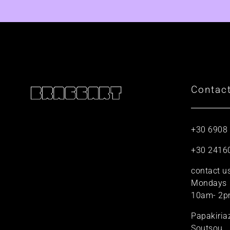
Contac
+30 6908
+30 2416
contact u
Mondays
10am- 2p
Papakiria
Soutsou