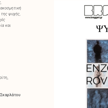
,
ιακοσμητική
 της ψυχής,
χές
ία και
ρίτη,
 Σκαρλάτου